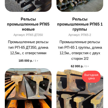
Рельсы
Рельсы
промышленные РП65
промышленные РП65 1
новые
группы
Артикул:
РП65 ДТ350
Артикул:
РП65-2
Промышленные рельсы
Промышленные рельсы
тип РП-65 ДТ350, длина
тип РП-65 1 группы, длина
12,5м., с отверстиями
12,5м., отверстия с двух
сторон 2/2
185 000
р.
/
1 т
62 000
р.
/
1 т
Выгодная
цена