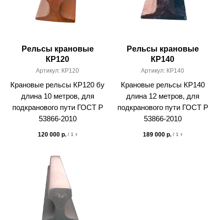
Рельсы крановые
Рельсы крановые
КР120
КР140
Артикул:
КР120
Артикул:
КР140
Крановые рельсы КР120 бу
Крановые рельсы КР140
длина 10 метров, для
длина 12 метров, для
подкранового пути ГОСТ Р
подкранового пути ГОСТ Р
53866-2010
53866-2010
120 000
р.
189 000
р.
/
1 т
/
1 т