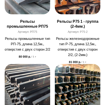
Рельсы
Рельсы Р75 1 - группа
промышленные РП75
(2-4мм.)
Артикул:
РП75
Артикул:
Р75-2
Рельсы промышленные тип
Рельсы железнодорожные
РП-75, длина 12,5м.,
тип Р-75, длина 12,5м.,
отверстия с двух сторон 2/2
отверстия с двух сторон
2/2, (2-2мм.)
80 000
р.
/
1 т
81 000
р.
/
1 т