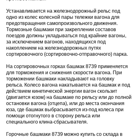
Устанавливается на
железнодорожный рельс
под
одно из
колес колесной пары
тележки вагона
для
предотвращения самопроизвольного движения.
Тормозные башмаки при закреплении составов
поездов должны укладываться под крайние вагоны,
за исключением вагонов, находящихся под
накоплением на железнодорожных путях
сортировочного (сортировочно-отправочного) парка.
На сортировочных горках башмак 8739 применяется
для торможения и снижения скорости вагона. При
торможении башмаки накладывают на головку
рельса.
Колесо вагона
накатывается на башмак и под
действием кинетической энергии вагон скользит
(двигается юзом) на башмаке по рельсу или до полной
остановки вагона (отцепа), или до места окончания
юза, где башмак выбрасывается из-под колеса при
помощи отогнутого в сторону рельса или
специального клина-сбрасывателя.
Горочные башмаки 8739 можно купить со склада в