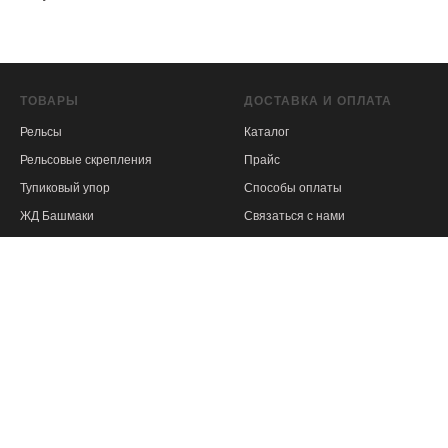
ТОВАРЫ
ДОСТАВКА И ОПЛАТА
Рельсы
Каталог
Рельсовые скрепления
Прайс
Тупиковый упор
Способы оплаты
ЖД Башмаки
Связаться с нами
Рельсовые изделия
Самовывоз
Услуги наплавки стрелочных
Доставка транспортной
крестовин
компанией
СВЯЗАТЬСЯ С НАМИ
ИНФОРМАЦИЯ
Главная
Технические характеристики
рельс
Услуги ремонта рельс
Калькулятор расчета рельс
Контакты
Полезные статьи