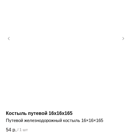
Костыль путевой 16x16x165
Ре
Путевой железнодорожный костыль 16×16×165
Ре
от
54
р.
81
/
1 шт