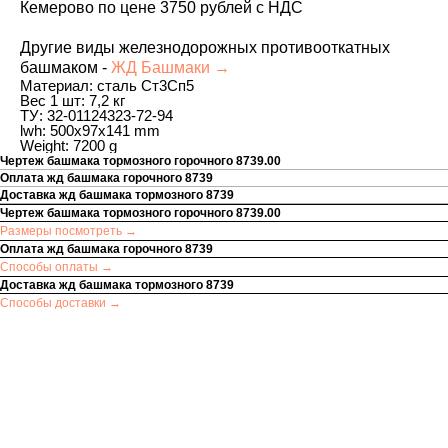
Кемерово по цене 3750 рублей с НДС
Другие виды железнодорожных противооткатных
башмаком -
ЖД Башмаки →
Материал: сталь Ст3Сп5
Вес 1 шт: 7,2 кг
ТУ: 32-01124323-72-94
lwh: 500x97x141 mm
Weight: 7200 g
Чертеж башмака тормозного горочного 8739.00
Оплата жд башмака горочного 8739
Доставка жд башмака тормозного 8739
Чертеж башмака тормозного горочного 8739.00
Размеры посмотреть →
Оплата жд башмака горочного 8739
Способы оплаты →
Доставка жд башмака тормозного 8739
Способы доставки →