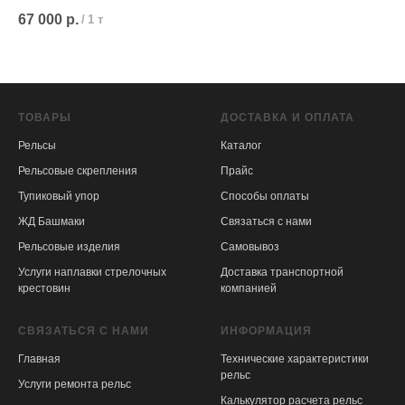
отверстия с двух сторон, (1 группы, 3-4 мм.).
1/9
67 000
р.
11
/
1 т
ТОВАРЫ
ДОСТАВКА И ОПЛАТА
Рельсы
Каталог
Рельсовые скрепления
Прайс
Тупиковый упор
Способы оплаты
ЖД Башмаки
Связаться с нами
Рельсовые изделия
Самовывоз
Услуги наплавки стрелочных
Доставка транспортной
крестовин
компанией
СВЯЗАТЬСЯ С НАМИ
ИНФОРМАЦИЯ
Главная
Технические характеристики
рельс
Услуги ремонта рельс
Калькулятор расчета рельс