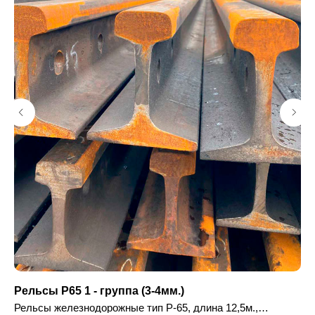
Рельсы Р65 1 - группа (3-4мм.)
Ко
Рельсы железнодорожные тип Р-65, длина 12,5м.,
Ко